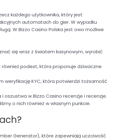
ecz każdego użytkownika, który jest
rakcyjnych automatach do gier. W wypadku
ługą. W Bizzo Casino Polska jest owo możliwe
oznać się wraz z światem kasynowym, wyrobić
z również podest, która proponuje dziwaczne
 weryfikację KYC, która potwierdzi tożsamość
i oszustwa w Bizzo Casino recenzje i recenzje.
liśmy o nich również w własnym punkcie.
tach?
mber Generator), które zapewniają uczciwość