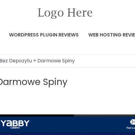
WORDPRESS PLUGIN REVIEWS
WEB HOSTING REVI
 Bez Depozytu + Darmowe Spiny
 Darmowe Spiny