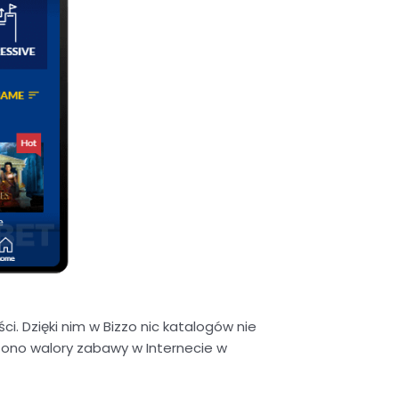
ci. Dzięki nim w Bizzo nic katalogów nie
czono walory zabawy w Internecie w