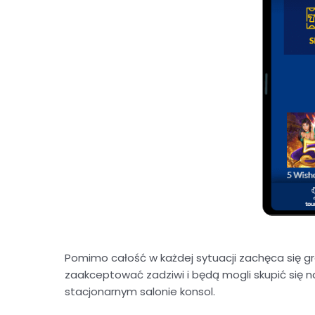
Pomimo całość w każdej sytuacji zachęca się grac
zaakceptować zadziwi i będą mogli skupić się na
stacjonarnym salonie konsol.