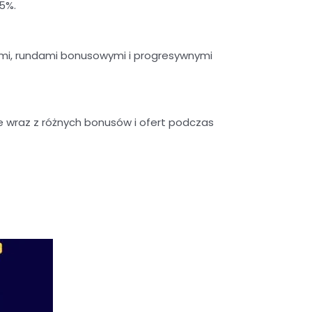
5%.
ami, rundami bonusowymi i progresywnymi
e wraz z różnych bonusów i ofert podczas