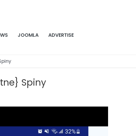
EWS
JOOMLA
ADVERTISE
Spiny
tne} Spiny