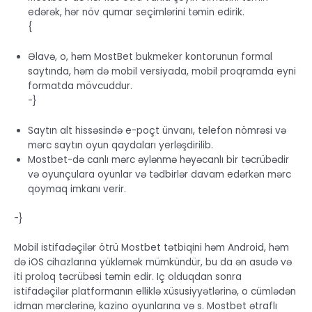
edərək, hər növ qumar seçimlərini təmin edirik.
{
Əlavə, o, həm MostBet bukmeker kontorunun formal
saytında, həm də mobil versiyada, mobil proqramda eyni
formatda mövcuddur.
-}
Saytın alt hissəsində e-poçt ünvanı, telefon nömrəsi və
mərc saytın oyun qaydaları yerləşdirilib.
Mostbet-də canlı mərc əylənmə həyəcanlı bir təcrübədir
və oyunçulara oyunlar və tədbirlər davam edərkən mərc
qoymaq imkanı verir.
-}
Mobil istifadəçilər ötrü Mostbet tətbiqini həm Android, həm
də iOS cihazlarına yükləmək mümkündür, bu da ən asudə və
iti proloq təcrübəsi təmin edir. Iç olduqdan sonra
istifadəçilər platformanın elliklə xüsusiyyətlərinə, o cümlədən
idman mərclərinə, kazino oyunlarına və s. Mostbet ətraflı