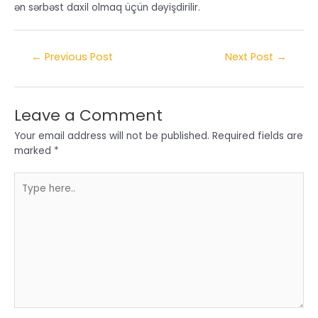
ən sərbəst daxil olmaq üçün dəyişdirilir.
←
Previous Post
Next Post
→
Leave a Comment
Your email address will not be published.
Required fields are
marked
*
Type
here..