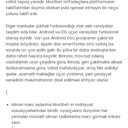
vahid təşviq yaradır. Mostbet istifadəçilərə platformanın
təkliflərindən duyma alarkən pula qənaət etməyin bir neçə
yolunu təklif edir.
Digər mənbələr şübhəli funksionallığı olan əski versiyaları
təqdim edə bilər. Android və iOS üçün versiyalar funksional
olaraq eynidir. Var-yox Android ötrü proqramın çəkisi bir
miqdar böyükdür, Apple-dan smartfonlar ötrü tətbiq isə
sürətdə az-çox qalib gəlir. Bu şöbə bir daha analoqlardan
daha rahat həyata keçirilir. Birincisi, mövcud ödəniş
vasitələrinin uzun çeşidinə görə, ikincisi, geri çəkilməklə əlbəəl
doldurulmasına görə. Vahid məhdudiyyət, artıq fikir edildiyi
qədər, əzəmətli məbləğlər üçün yoxlama, yəni şəxsiyyət
sənədinin məlumatlarının daxil edilməsi ehtiyac olunur.
{
İdman mərc əylənmə Mostbet-in mahiyyət
xüsusiyyətlərindən biridir, oyunçulara dünyanın hər
yerindən müxtəlif idman tədbirlərinə mərc görmək imkanı
verir.