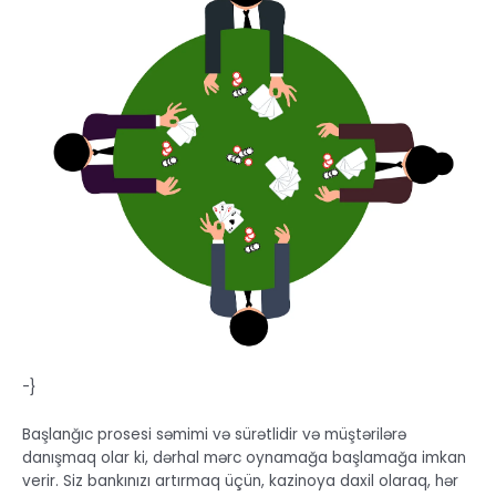
-}
Başlanğıc prosesi səmimi və sürətlidir və müştərilərə
danışmaq olar ki, dərhal mərc oynamağa başlamağa imkan
verir. Siz bankınızı artırmaq üçün, kazinoya daxil olaraq, hər