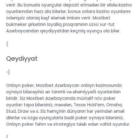
verir. Bu bonusla oyunçular depozit etmədən bir silsilə kazino
oyunlarından həzz ala bilərlər; bonus onlara kazino oyunlarını
ödənişsiz olaraq kəşf eləmək imkanı verir. Mostbet
bukmeker şirkətinin loyallıq proqramının üzvü vur-tut
Azərbaycandan qeydiyyatdan keçmiş oyunçu ola bilər.
{
Qeydiyyat
-}
Onlayn poker, Mostbet Azərbaycan onlayn kazinosunda
oynaya biləcəyiniz ən tanımlı və əhəmiyyətli oyunlardan
biridir. Siz Mostbet Azərbaycanda müxtəlif növ poker
oyunları tapa bilərsiniz, məsələn, Texas Hold’em, Omaha,
Stud, Draw və s. Siz həmçinin dünyanın hər yerindən əməli
dilerlər və özgə oyunçularla bədii poker oynaya bilərsiniz.
Onlayn poker fəhm və strategiya tələb edən vahid oyundur.
{