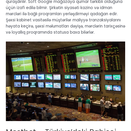
quraşdırılır. Soft Google mağazaya qumar tərkibli olduğuna
üçün izafi edilə bilmir. Şirkətin siyasəti kazino və idman
mərcləri ilə bağlı
proqramları yerləşdirməyi qadağan edir.
Şəxsi kabinet vasitəsilə müştərilər maliyyə tranzaksiyalarını
həyata keçirə, şəxsi məlumatları dəyişə, mərclərin tarixçəsinə
və loyallıq proqramında statusa baxa bilərlər.