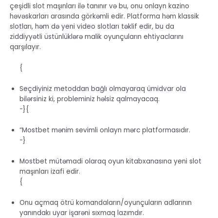
çeşidli slot maşınları ilə tanınır və bu, onu onlayn kazino
həvəskarları arasında görkəmli edir. Platforma həm klassik
slotları, həm də yeni video slotları təklif edir, bu da
ziddiyyətli üstünlüklərə malik oyunçuların ehtiyaclarını
qarşılayır.
{
Seçdiyiniz metoddan bağlı olmayaraq ümidvar ola
bilərsiniz ki, probleminiz həlsiz qalmayacaq.
-}{
“Mostbet mənim sevimli onlayn mərc platformasıdır.
-}
Mostbet mütəmadi olaraq oyun kitabxanasına yeni slot
maşınları izafi edir.
{
Onu açmaq ötrü komandaların/oyunçuların adlarının
yanındakı uyar işarəni sıxmaq lazımdır.