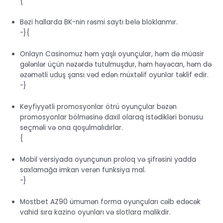
{
Bəzi hallarda BK-nin rəsmi saytı belə bloklanmır.
-}{
Onlayn Casinomuz həm yaşlı oyunçular, həm də müasir
gələnlər üçün nəzərdə tutulmuşdur, həm həyəcan, həm də
əzəmətli uduş şansı vəd edən müxtəlif oyunlar təklif edir.
-}
Keyfiyyətli promosyonlar ötrü oyunçular bəzən
promosyonlar bölməsinə daxil olaraq istədikləri bonusu
seçməli və ona qoşulmalıdırlar.
{
Mobil versiyada oyunçunun proloq və şifrəsini yadda
saxlamağa imkan verən funksiya mal.
-}
Mostbet AZ90 ümumən forma oyunçuları cəlb edəcək
vahid sıra kazino oyunları və slotlara malikdir.