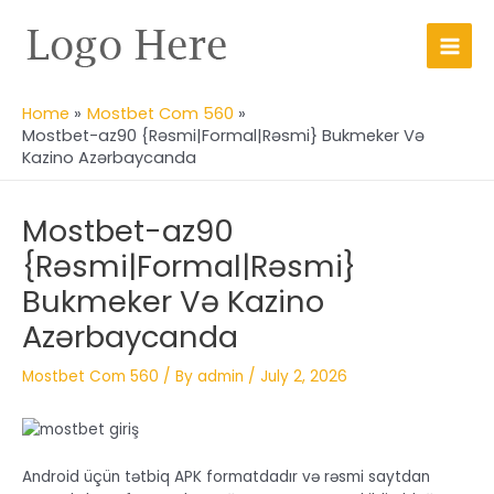
Skip
Post
Main
to
navigation
Men
content
Home
Mostbet Com 560
Mostbet-az90 {Rəsmi|Formal|Rəsmi} Bukmeker Və
Kazino Azərbaycanda
Mostbet-az90
{Rəsmi|Formal|Rəsmi}
Bukmeker Və Kazino
Azərbaycanda
Mostbet Com 560
/ By
admin
/
July 2, 2026
Android üçün tətbiq APK formatdadır və rəsmi saytdan