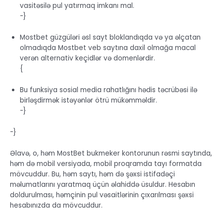
vasitəsilə pul yatırmaq imkanı mal.
-}
Mostbet güzgüləri əsl sayt bloklandıqda və ya əlçatan
olmadıqda Mostbet veb saytına daxil olmağa macal
verən alternativ keçidlər və domenlərdir.
{
Bu funksiya sosial media rahatlığını hədis təcrübəsi ilə
birləşdirmək istəyənlər ötrü mükəmməldir.
-}
-}
Əlavə, o, həm MostBet bukmeker kontorunun rəsmi saytında,
həm də mobil versiyada, mobil proqramda tayı formatda
mövcuddur. Bu, həm saytı, həm də şəxsi istifadəçi
məlumatlarını yaratmaq üçün əlahiddə üsuldur. Hesabın
doldurulması, həmçinin pul vəsaitlərinin çıxarılması şəxsi
hesabınızda da mövcuddur.