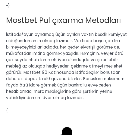
-}
Mostbet Pul çıxarma Metodları
İstifadə/oyun oynamaq üçün ayrılan vaxtın bəsdir kəmiyyət
olduğundan əmin olmaq lazımdır. Vaxtında başa çatdıra
bilməyəcəyinizi anladıqda, hər qədər əlverişli görünsə də,
mükafatdan imtina görmək yaxşıdır. Həmçinin, veyjer ötrü
çox sayda əhatələmə ehtiyac olunduqda və çıxarılabilir
məbləğ az olduqda hədiyyədən çəkinmə etməyi məsləhət
görürük. Mostbet 90 Kazinosunda istifadəçilər bonusdan
daha azı depozitə x10 qazana bilərlər. Bonusları maksimum
fayda ötrü idarə görmək üçün bankrollu əvvəlcədən
hesablamaq, mərc məbləğlərinə görə şərtlərin yerinə
yetirildiyindən ümidvar olmaq lazımdır.
{