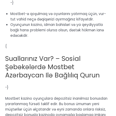
-}
Mostbet-ə qoşulmaq və oyunlarını yatırmaq üçün, vur-
tut vahid neçə dəqiqənizi ayırmağınız kifayətdir.
Oyunçunun kazino, idman bahisləri və ya qeydiyyatla
bağlı hansı problemi olursa olsun, dəstək hökmən ianə
edəcəkdir.
{
Suallarınız Var? – Sosial
Şəbəkələrdə Mostbet
Azərbaycan Ilə Bağlılıq Qurun
-}
Mostbet kazino oyunçulara depozitsiz inanılmaz bonusdan
yararlanmaq fürsəti təklif edir. Bu bonus ümumən yeni
müştərilər üçün əlçatandır və eyni zamanda onlara risksiz,
depozitsiz bonusla kazinoda oynamağa başlamaq imkanı