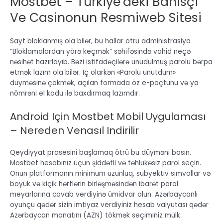
Mostbet – Türkiye’deki Bahisçi
Ve Casinonun Resmiweb Sitesi
Sayt bloklanmış ola bilər, bu hallar ötrü administrasiya
“Bloklamalardan yörə keçmək” səhifəsində vahid neçə
nəsihət hazırlayıb. Bəzi istifadəçilərə unudulmuş parolu bərpa
etmək lazım ola bilər. Iç olarkən «Parolu unutdum»
düyməsinə çökmək, açılan formada öz e-poçtunu və ya
nömrəni el kodu ilə baxdırmaq lazımdır.
Android Için Mostbet Mobil Uygulaması
– Nereden Venasıl Indirilir
Qeydiyyat prosesini başlamaq ötrü bu düyməni basın.
Mostbet hesabınız üçün şiddətli və təhlükəsiz parol seçin.
Onun platformanın minimum uzunluq, subyektiv simvollar və
böyük və kiçik hərflərin birləşməsindən ibarət parol
meyarlarına cavab verdiyinə ümidvar olun. Azərbaycanlı
oyunçu qədər sizin imtiyaz verdiyiniz hesab valyutası qədər
Azərbaycan manatını (AZN) tökmək seçiminiz mülk.