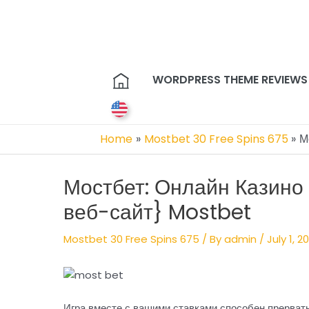
Skip
Post
to
navigation
content
WORDPRESS THEME REVIEWS
Home
Mostbet 30 Free Spins 675
М
Мостбет: Онлайн Казино
веб-сайт} Mostbet
Mostbet 30 Free Spins 675
/ By
admin
/
July 1, 2
Игра вместе с вашими ставками способен прервать