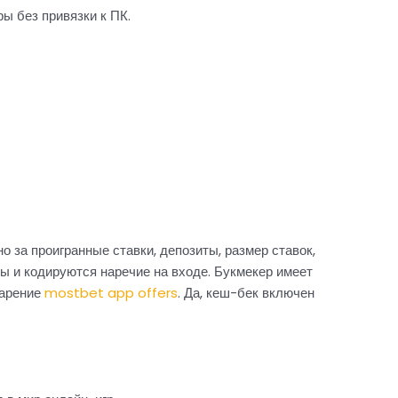
ы без привязки к ПК.
 за проигранные ставки, депозиты, размер ставок,
 и кодируются наречие на входе. Букмекер имеет
парение
mostbet app offers
. Да, кеш-бек включен