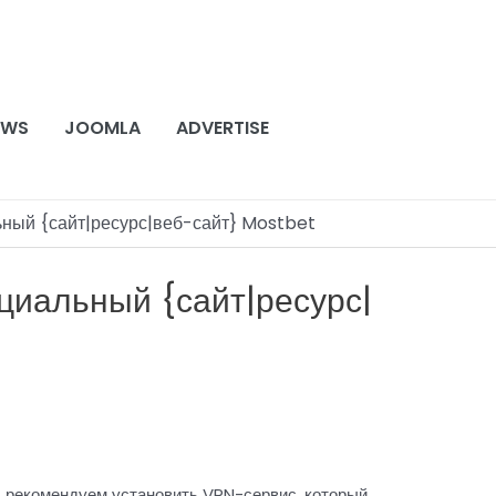
EWS
JOOMLA
ADVERTISE
ьный {сайт|ресурс|веб-сайт} Mostbet
циальный {сайт|ресурс|
ь, рекомендуем установить VPN-сервис, который