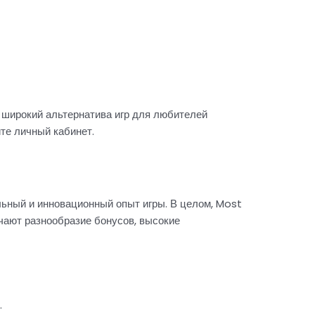
 широкий альтернатива игр для любителей
те личный кабинет.
ьный и инновационный опыт игры. В целом, Most
чают разнообразие бонусов, высокие
.