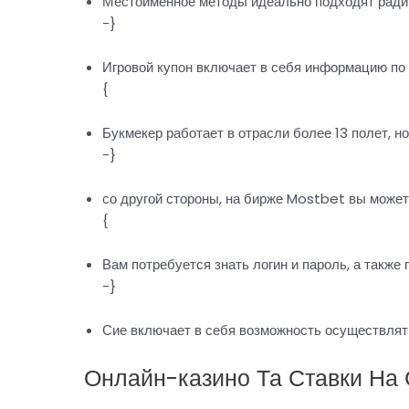
Местоименное методы идеально подходят ради н
-}
Игровой купон включает в себя информацию по 
{
Букмекер работает в отрасли более 13 полет, н
-}
со другой стороны, на бирже Mostbet вы можете
{
Вам потребуется знать логин и пароль, а также
-}
Сие включает в себя возможность осуществлять 
Онлайн-казино Та Ставки На 