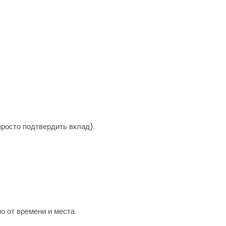
просто подтвердить вклад).
о от времени и места.