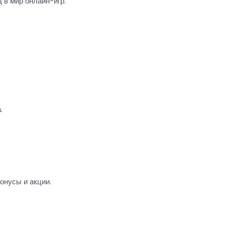
 в мир онлайн-игр.
.
онусы и акции.