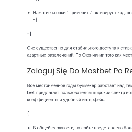
Нажатие кнопки “Применить” активирует код, п
-}
-}
Сие существенно для стабильного доступа к став
азартных развлечений. По Окончании того как мес
Zaloguj Się Do Mostbet Po Re
Все местоименное годы букмекер работает над те
bet предлагает пользователям широкий спектр во
коэффициенты и удобный интерфейс.
{
В общей сложности, на сайте представлено бол