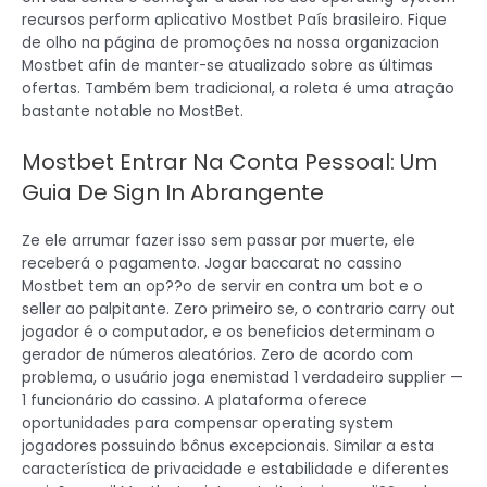
recursos perform aplicativo Mostbet País brasileiro. Fique
de olho na página de promoções na nossa organizacion
Mostbet afin de manter-se atualizado sobre as últimas
ofertas. Também bem tradicional, a roleta é uma atração
bastante notable no MostBet.
Mostbet Entrar Na Conta Pessoal: Um
Guia De Sign In Abrangente
Ze ele arrumar fazer isso sem passar por muerte, ele
receberá o pagamento. Jogar baccarat no cassino
Mostbet tem an op??o de servir en contra um bot e o
seller ao palpitante. Zero primeiro se, o contrario carry out
jogador é o computador, e os beneficios determinam o
gerador de números aleatórios. Zero de acordo com
problema, o usuário joga enemistad 1 verdadeiro supplier —
1 funcionário do cassino. A plataforma oferece
oportunidades para compensar operating system
jogadores possuindo bônus excepcionais. Similar a esta
característica de privacidade e estabilidade e diferentes