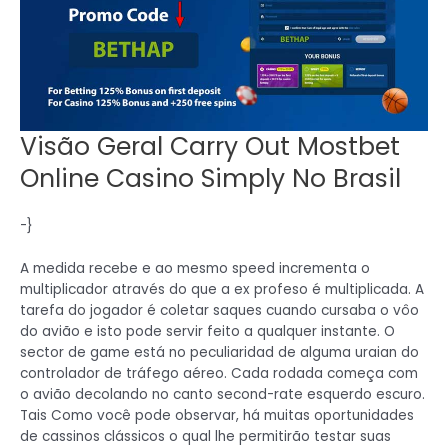
Visão Geral Carry Out Mostbet
Online Casino Simply No Brasil
-}
A medida recebe e ao mesmo speed incrementa o
multiplicador através do que a ex profeso é multiplicada. A
tarefa do jogador é coletar saques cuando cursaba o vôo
do avião e isto pode servir feito a qualquer instante. O
sector de game está no peculiaridad de alguma uraian do
controlador de tráfego aéreo. Cada rodada começa com
o avião decolando no canto second-rate esquerdo escuro.
Tais Como você pode observar, há muitas oportunidades
de cassinos clássicos o qual lhe permitirão testar suas