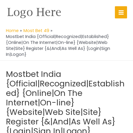
Skip
Post
Main
to
navigation
Men
content
Home
Most Bet 49
Mostbet India {Official|Recognized|Established}
{Online|On The Internet|On-line} {Website|Web
Site|Site} Register {&|And|As Well As} {Login|Sign
In|Logon}
Mostbet India
{Official|Recognized|Establish
ed} {Online|On The
Internet|On-line}
{Website|Web Site|Site}
Register {&|And|As Well As}
{Login|Sign In|Logon}