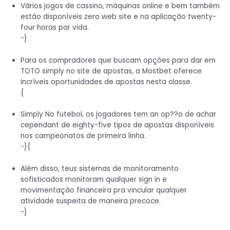
Vários jogos de cassino, máquinas online e bem também
estão disponíveis zero web site e na aplicação twenty-
four horas por vida.
-}
Para os compradores que buscam opções para dar em
TOTO simply no site de apostas, a Mostbet oferece
incríveis oportunidades de apostas nesta classe.
{
Simply No futebol, os jogadores tem an op??o de achar
cependant de eighty-five tipos de apostas disponíveis
nos campeonatos de primeira linha.
-}{
Além disso, teus sistemas de monitoramento
sofisticados monitoram qualquer sign in e
movimentação financeira pra vincular qualquer
atividade suspeita de maneira precoce.
-}