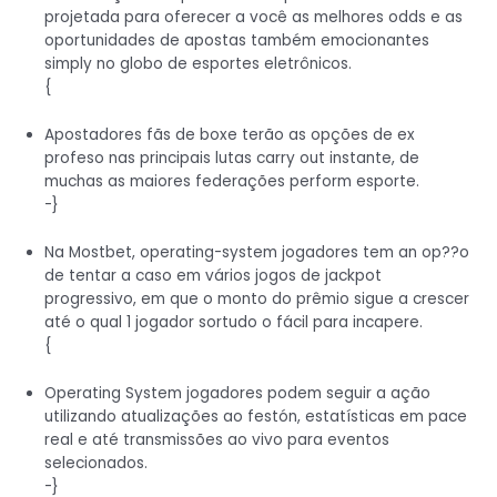
projetada para oferecer a você as melhores odds e as
oportunidades de apostas também emocionantes
simply no globo de esportes eletrônicos.
{
Apostadores fãs de boxe terão as opções de ex
profeso nas principais lutas carry out instante, de
muchas as maiores federações perform esporte.
-}
Na Mostbet, operating-system jogadores tem an op??o
de tentar a caso em vários jogos de jackpot
progressivo, em que o monto do prêmio sigue a crescer
até o qual 1 jogador sortudo o fácil para incapere.
{
Operating System jogadores podem seguir a ação
utilizando atualizações ao festón, estatísticas em pace
real e até transmissões ao vivo para eventos
selecionados.
-}