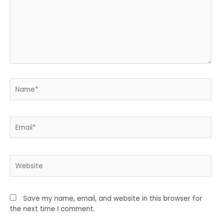
Name*
Email*
Website
Save my name, email, and website in this browser for
the next time I comment.