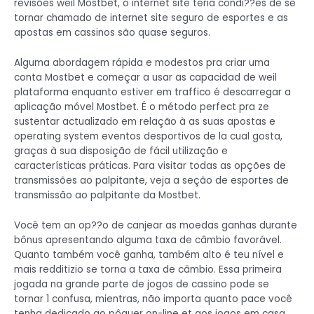
revisões weil Mostbet, o internet site teria condi??es de se
tornar chamado de internet site seguro de esportes e as
apostas em cassinos são quase seguros.
Alguma abordagem rápida e modestos pra criar uma
conta Mostbet e começar a usar as capacidad de weil
plataforma enquanto estiver em traffico é descarregar a
aplicação móvel Mostbet. É o método perfect pra ze
sustentar actualizado em relação à as suas apostas e
operating system eventos desportivos de la cual gosta,
graças à sua disposição de fácil utilização e
características práticas. Para visitar todas as opções de
transmissões ao palpitante, veja a seção de esportes de
transmissão ao palpitante da Mostbet.
Você tem an op??o de canjear as moedas ganhas durante
bônus apresentando alguma taxa de câmbio favorável.
Quanto também você ganha, também alto é teu nível e
mais redditizio se torna a taxa de câmbio. Essa primeira
jogada na grande parte de jogos de cassino pode se
tornar 1 confusa, mientras, não importa quanto pace você
tenha dedicado ao pôquer on-line et aos jogos em casa.