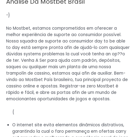
Análise Da Mostbet Brasil
-}
No Mostbet, estamos comprometidos em oferecer a
melhor experiência de suporte ao consumidor possível.
Nossa squadra de suporte ao consumidor day to be able
to day está sempre pronta afin de ajudá-lo com quaisquer
dúvidas systems problemas la cual você tenha an op??o
de ter. Venha A Ser para ajuda com padrón, depósitos,
saques ou qualquer mais um planta de uma nossa
trampolín de cassino, estamos aqui afin de auxiliar. Bem-
vindo ao Mostbet País brasileiro, tua principal proyecto de
cassino online e apostas. Registrar-se zero Mostbet é
rápido e fácil, e abre as portas afin de um mundo de
emocionantes oportunidades de jogos e apostas.
{
O internet site evita elementos dinâmicos distrativos,
garantindo la cual o faro permaneça em ofertas carry