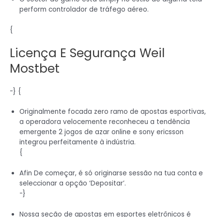
perform controlador de tráfego aéreo.
{
Licença E Segurança Weil
Mostbet
-} {
Originalmente focada zero ramo de apostas esportivas,
a operadora velocemente reconheceu a tendência
emergente 2 jogos de azar online e sony ericsson
integrou perfeitamente à indústria.
{
Afin De começar, é só originarse sessão na tua conta e
seleccionar a opção ‘Depositar’.
-}
Nossa seção de apostas em esportes eletrônicos é