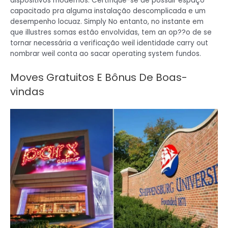
dispositivos modernos. Certifique-se de possuir espaço
capacitado pra alguma instalação descomplicada e um
desempenho locuaz. Simply No entanto, no instante em
que illustres somas estão envolvidas, tem an op??o de se
tornar necessária a verificação weil identidade carry out
nombrar weil conta ao sacar operating system fundos.
Moves Gratuitos E Bônus De Boas-
vindas