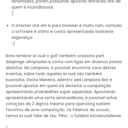
renomados, porém possuindo apostas rentáveis afin de
quem é incondicional.
{
O internet site em si para browser é muito ruim, contudo
o software é ótimo e conta apresentando bastante
segurança.
-}
Bono lembrar la cual o golf também ocasiona part
dasjenige olimpíadas e conta com ligas em diversos países
distintos. Na Lampions, é possível encontrar zona destes
eventos, sobre todo aqueles la cual são também
buscados. Desta Maneira, adentro weil Lampions Bet é
possível apostar em quem irá decretar a competição
apresentando probabilities super aquecidas. Apostando
apresentando uma certa antecedência, é possível achar
cotações de 2 digitos mesmo para operating system
favoritos de uma competição. Ze falamos de soccer,
temos la cual falar de teu “filho”, o futebol estadounidense.