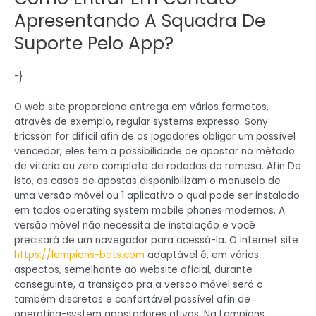
Apresentando A Squadra De
Suporte Pelo App?
-}
O web site proporciona entrega em vários formatos,
através de exemplo, regular systems expresso. Sony
Ericsson for difícil afin de os jogadores obligar um possível
vencedor, eles tem a possibilidade de apostar no método
de vitória ou zero complete de rodadas da remesa. Afin De
isto, as casas de apostas disponibilizam o manuseio de
uma versão móvel ou 1 aplicativo o qual pode ser instalado
em todos operating system mobile phones modernos. A
versão móvel não necessita de instalação e você
precisará de um navegador para acessá-la. O internet site
https://lampions-bets.com
adaptável é, em vários
aspectos, semelhante ao website oficial, durante
conseguinte, a transição pra a versão móvel será o
também discretos e confortável possível afin de
operating-system apostadores ativos. Na Lampions