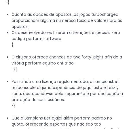
-}
Quanto às opções de apostas, os jogos turbocharged
proporcionam alguma numerosa faixa de valores pra as
apostas.
Os desenvolvedores fizeram alterações especiais zero
código perform software.
{
O cirujano oferece chances de two,forty-eight afin de a
vitória perform equipo anfitrião.
-}{
Possuindo uma licença regulamentada, a Lampionsbet
responsable alguma experiência de jogo justa e feliz y
sana, destacando-se pela seguran?a e por dedicação à
proteção de seus usuários.
-}
Que a Lampions Bet ajajai além perform padrão no
quota, oferecendo esportes que não são tão