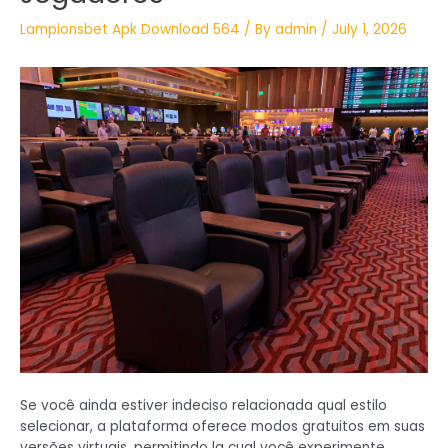
Lampionsbet Apk Download 564
/ By
admin
/
July 1, 2026
Se você ainda estiver indeciso relacionada qual estilo
selecionar, a plataforma oferece modos gratuitos em suas
versões virtuais, permitindo la cual você experimente