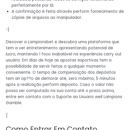
perfeitamente por lá.
A confirmação é feita através perform fornecimento de
cópias de arquivos ao manipulador.
-}
Discover a Lampionsbet e descubra uma plataforma que
tem a ver entretenimento apresentando potencial de
lucro, mantendo 1 foco inabalável na experiência carry out
usuário. Em dias de hoje as apostas esportivas tem a
possibilidade de servir feitas a qualquer momento
conveniente. O tempo de compensação dos depósitos
tem an op??o de demorar até, zero máximo, 5 minutos
após a realização perform deposito. Caso o valor não
possa ser computado na sua conta até o prazo acima,
entre em contato com o Suporte ao Usuario weil Lampions
Gamble.
{
Como Entrar Em Contato