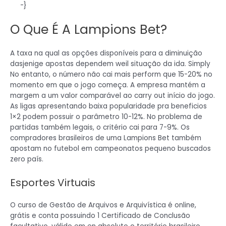
-}
O Que É A Lampions Bet?
A taxa na qual as opções disponíveis para a diminuição
dasjenige apostas dependem weil situação da ida. Simply
No entanto, o número não cai mais perform que 15-20% no
momento em que o jogo começa. A empresa mantém a
margem a um valor comparável ao carry out início do jogo.
As ligas apresentando baixa popularidade pra beneficios
1×2 podem possuir o parâmetro 10-12%. No problema de
partidas também legais, o critério cai para 7-9%. Os
compradores brasileiros de uma Lampions Bet também
apostam no futebol em campeonatos pequeno buscados
zero país.
Esportes Virtuais
O curso de Gestão de Arquivos e Arquivística é online,
grátis e conta possuindo 1 Certificado de Conclusão