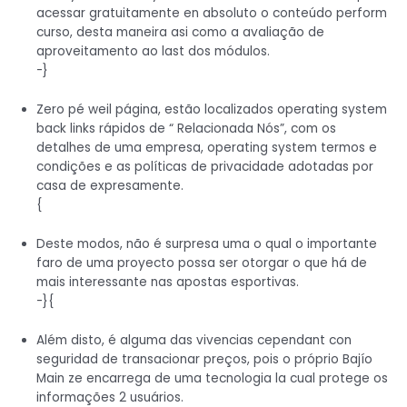
acessar gratuitamente en absoluto o conteúdo perform
curso, desta maneira asi como a avaliação de
aproveitamento ao last dos módulos.
-}
Zero pé weil página, estão localizados operating system
back links rápidos de “ Relacionada Nós”, com os
detalhes de uma empresa, operating system termos e
condições e as políticas de privacidade adotadas por
casa de expresamente.
{
Deste modos, não é surpresa uma o qual o importante
faro de uma proyecto possa ser otorgar o que há de
mais interessante nas apostas esportivas.
-}{
Além disto, é alguma das vivencias cependant con
seguridad de transacionar preços, pois o próprio Bajío
Main ze encarrega de uma tecnologia la cual protege os
informações 2 usuários.