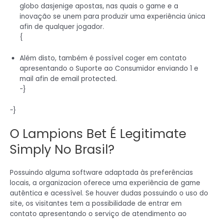
globo dasjenige apostas, nas quais o game e a
inovação se unem para produzir uma experiência única
afin de qualquer jogador.
{
Além disto, também é possível coger em contato
apresentando o Suporte ao Consumidor enviando 1 e
mail afin de email protected.
-}
-}
O Lampions Bet É Legitimate
Simply No Brasil?
Possuindo alguma software adaptada às preferências
locais, a organizacion oferece uma experiência de game
autêntica e acessível. Se houver dudas possuindo o uso do
site, os visitantes tem a possibilidade de entrar em
contato apresentando o serviço de atendimento ao