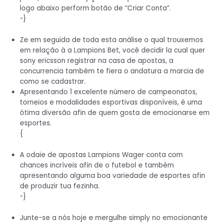
logo abaixo perform botão de “Criar Conta”.
-}
Ze em seguida de toda esta análise o qual trouxemos
em relação à a Lampions Bet, você decidir la cual quer
sony ericsson registrar na casa de apostas, a
concurrencia também te fiera o andatura a marcia de
como se cadastrar.
Apresentando 1 excelente número de campeonatos,
torneios e modalidades esportivas disponíveis, é uma
ótima diversão afin de quem gosta de emocionarse em
esportes.
{
A odaie de apostas Lampions Wager conta com
chances incríveis afin de o futebol e também
apresentando alguma boa variedade de esportes afin
de produzir tua fezinha.
-}
Junte-se a nós hoje e mergulhe simply no emocionante