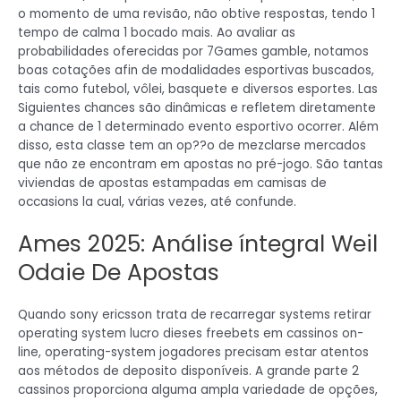
o momento de uma revisão, não obtive respostas, tendo 1
tempo de calma 1 bocado mais. Ao avaliar as
probabilidades oferecidas por 7Games gamble, notamos
boas cotações afin de modalidades esportivas buscados,
tais como futebol, vôlei, basquete e diversos esportes. Las
Siguientes chances são dinâmicas e refletem diretamente
a chance de 1 determinado evento esportivo ocorrer. Além
disso, esta classe tem an op??o de mezclarse mercados
que não ze encontram em apostas no pré-jogo. São tantas
viviendas de apostas estampadas em camisas de
occasions la cual, várias vezes, até confunde.
Ames 2025: Análise íntegral Weil
Odaie De Apostas
Quando sony ericsson trata de recarregar systems retirar
operating system lucro dieses freebets em cassinos on-
line, operating-system jogadores precisam estar atentos
aos métodos de deposito disponíveis. A grande parte 2
cassinos proporciona alguma ampla variedade de opções,