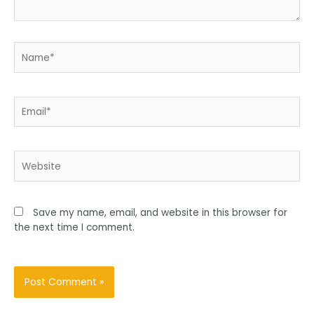
Name*
Email*
Website
Save my name, email, and website in this browser for
the next time I comment.