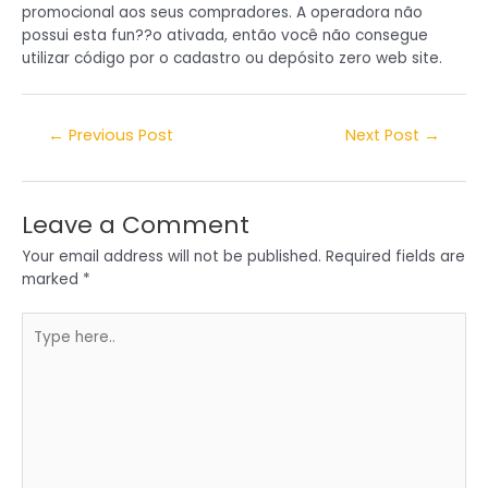
promocional aos seus compradores. A operadora não
possui esta fun??o ativada, então você não consegue
utilizar código por o cadastro ou depósito zero web site.
←
Previous Post
Next Post
→
Leave a Comment
Your email address will not be published.
Required fields are
marked
*
Type
here..