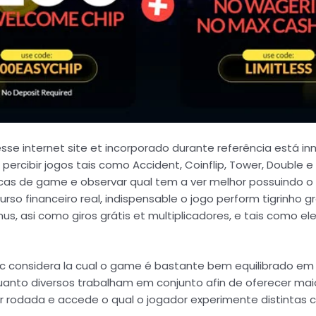
sse internet site et incorporado durante referência está inm
rcibir jogos tais como Accident, Coinflip, Tower, Double e 
icas de game e observar qual tem a ver melhor possuindo o 
o financeiro real, indispensable o jogo perform tigrinho grá
s, asi como giros grátis et multiplicadores, e tais como e
c considera la cual o game é bastante bem equilibrado em t
anto diversos trabalham em conjunto afin de oferecer mai
 rodada e accede o qual o jogador experimente distintas