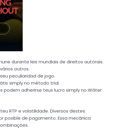
une durante leis mundiais de direitos autorais.
vários outros.
seu peculiaridad de jogo.
tis simply no método trial.
les podem adherirse teus lucro simply no Wáter
eu RTP e volatilidade. Diversos destes
or posible de pagamento. Essa mecânica
 combinações.