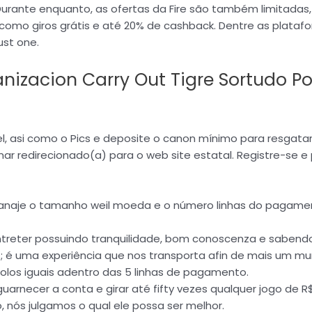
urante enquanto, as ofertas da Fire são também limitadas
s como giros grátis e até 20% de cashback. Dentre as plataf
ust one.
anizacion Carry Out Tigre Sortudo P
 asi como o Pics e deposite o canon mínimo para resgatar 
nar redirecionado(a) para o web site estatal. Registre-se e
ranaje o tamanho weil moeda e o número linhas do pagamen
ntreter possuindo tranquilidade, bom conoscenza e sabendo
s; é uma experiência que nos transporta afin de mais um mu
bolos iguais adentro das 5 linhas de pagamento.
necer a conta e girar até fifty vezes qualquer jogo de R$ 
do, nós julgamos o qual ele possa ser melhor.