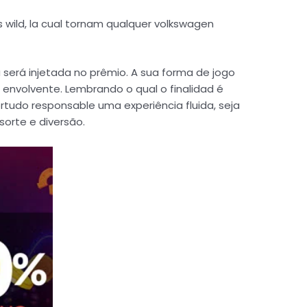
s wild, la cual tornam qualquer volkswagen
será injetada no prêmio. A sua forma de jogo
m envolvente. Lembrando o qual o finalidad é
rtudo responsable uma experiência fluida, seja
sorte e diversão.