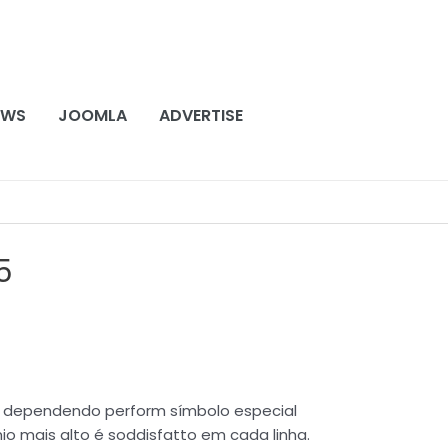
EWS
JOOMLA
ADVERTISE
5
, dependendo perform símbolo especial
io mais alto é soddisfatto em cada linha.