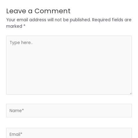
Leave a Comment
Your email address will not be published.
Required fields are
marked
*
Type
here..
Name*
Email*