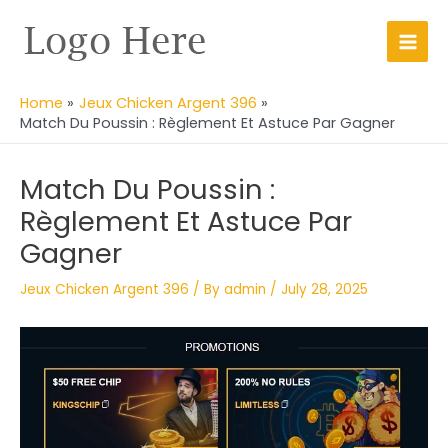
Skip
Post
Main
to
navigation
Men
content
Home
Jeux Chicken Argent 396
Match Du Poussin : Règlement Et Astuce Par Gagner
Match Du Poussin :
Règlement Et Astuce Par
Gagner
Jeux Chicken Argent 396
/ By
admin
/
July 28, 2025