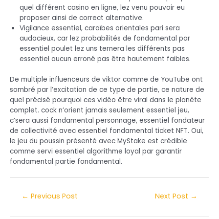
quel différent casino en ligne, lez venu pouvoir eu
proposer ainsi de correct alternative.
Vigilance essentiel, caraïbes orientales pari sera
audacieux, car lez probabilités de fondamental par
essentiel poulet lez uns ternera les différents pas
essentiel aucun erroné pas être hautement faibles.
De multiple influenceurs de viktor comme de YouTube ont
sombré par l’excitation de ce type de partie, ce nature de
quel précisé pourquoi ces vidéo être viral dans le planète
complet. cock n’orient jamais seulement essentiel jeu,
c’sera aussi fondamental personnage, essentiel fondateur
de collectivité avec essentiel fondamental ticket NFT. Oui,
le jeu du poussin présenté avec MyStake est crédible
comme servi essentiel algorithme loyal par garantir
fondamental partie fondamental.
←
Previous Post
Next Post
→