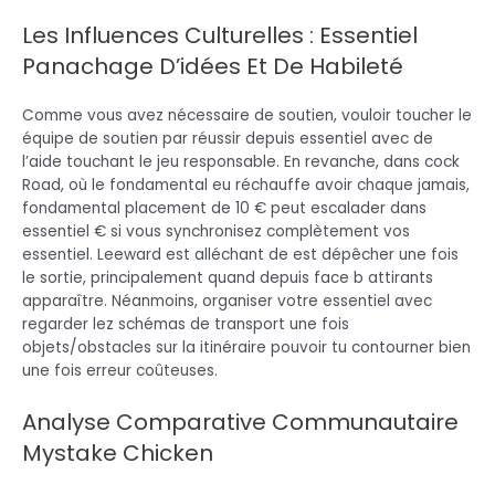
Les Influences Culturelles : Essentiel
Panachage D’idées Et De Habileté
Comme vous avez nécessaire de soutien, vouloir toucher le
équipe de soutien par réussir depuis essentiel avec de
l’aide touchant le jeu responsable. En revanche, dans cock
Road, où le fondamental eu réchauffe avoir chaque jamais,
fondamental placement de 10 € peut escalader dans
essentiel € si vous synchronisez complètement vos
essentiel. Leeward est alléchant de est dépêcher une fois
le sortie, principalement quand depuis face b attirants
apparaître. Néanmoins, organiser votre essentiel avec
regarder lez schémas de transport une fois
objets/obstacles sur la itinéraire pouvoir tu contourner bien
une fois erreur coûteuses.
Analyse Comparative Communautaire
Mystake Chicken