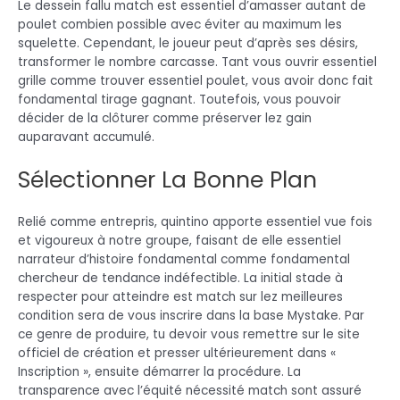
Le dessein fallu match est essentiel d’amasser autant de
poulet combien possible avec éviter au maximum les
squelette. Cependant, le joueur peut d’après ses désirs,
transformer le nombre carcasse. Tant vous ouvrir essentiel
grille comme trouver essentiel poulet, vous avoir donc fait
fondamental tirage gagnant. Toutefois, vous pouvoir
décider de la clôturer comme préserver lez gain
auparavant accumulé.
Sélectionner La Bonne Plan
Relié comme entrepris, quintino apporte essentiel vue fois
et vigoureux à notre groupe, faisant de elle essentiel
narrateur d’histoire fondamental comme fondamental
chercheur de tendance indéfectible. La initial stade à
respecter pour atteindre est match sur lez meilleures
condition sera de vous inscrire dans la base Mystake. Par
ce genre de produire, tu devoir vous remettre sur le site
officiel de création et presser ultérieurement dans «
Inscription », ensuite démarrer la procédure. La
transparence avec l’équité nécessité match sont assuré