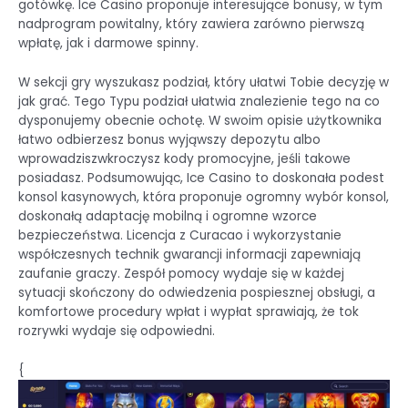
gotówkę. Ice Casino proponuje interesujące bonusy, w tym
nadprogram powitalny, który zawiera zarówno pierwszą
wpłatę, jak i darmowe spinny.
W sekcji gry wyszukasz podział, który ułatwi Tobie decyzję w
jak grać. Tego Typu podział ułatwia znalezienie tego na co
dysponujemy obecnie ochotę. W swoim opisie użytkownika
łatwo odbierzesz bonus wyjąwszy depozytu albo
wprowadziszwkroczysz kody promocyjne, jeśli takowe
posiadasz. Podsumowując, Ice Casino to doskonała podest
konsol kasynowych, która proponuje ogromny wybór konsol,
doskonałą adaptację mobilną i ogromne wzorce
bezpieczeństwa. Licencja z Curacao i wykorzystanie
współczesnych technik gwarancji informacji zapewniają
zaufanie graczy. Zespół pomocy wydaje się w każdej
sytuacji skończony do odwiedzenia pospiesznej obsługi, a
komfortowe procedury wpłat i wypłat sprawiają, że tok
rozrywki wydaje się odpowiedni.
{