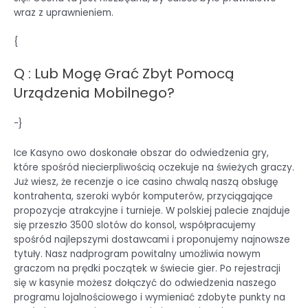
wraz z uprawnieniem.
{
Q : Lub Mogę Grać Zbyt Pomocą
Urządzenia Mobilnego?
-}
Ice Kasyno owo doskonałe obszar do odwiedzenia gry,
które spośród niecierpliwością oczekuje na świeżych graczy.
Już wiesz, że recenzje o ice casino chwalą naszą obsługę
kontrahenta, szeroki wybór komputerów, przyciągające
propozycje atrakcyjne i turnieje. W polskiej palecie znajduje
się przeszło 3500 slotów do konsol, współpracujemy
spośród najlepszymi dostawcami i proponujemy najnowsze
tytuły. Nasz nadprogram powitalny umożliwia nowym
graczom na prędki początek w świecie gier. Po rejestracji
się w kasynie możesz dołączyć do odwiedzenia naszego
programu lojalnościowego i wymieniać zdobyte punkty na