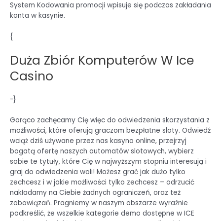
System Kodowania promocji wpisuje się podczas zakładania
konta w kasynie.
{
Duża Zbiór Komputerów W Ice
Casino
-}
Gorąco zachęcamy Cię więc do odwiedzenia skorzystania z
możliwości, które oferują graczom bezpłatne sloty. Odwiedź
wciąż dziś używane przez nas kasyno online, przejrzyj
bogatą ofertę naszych automatów slotowych, wybierz
sobie te tytuły, które Cię w najwyższym stopniu interesują i
graj do odwiedzenia woli! Możesz grać jak dużo tylko
zechcesz i w jakie możliwości tylko zechcesz – odrzucić
nakładamy na Ciebie żadnych ograniczeń, oraz też
zobowiązań. Pragniemy w naszym obszarze wyraźnie
podkreślić, że wszelkie kategorie demo dostępne w ICE