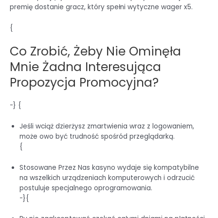
premię dostanie gracz, który spełni wytyczne wager x5.
{
Co Zrobić, Żeby Nie Ominęła
Mnie Żadna Interesująca
Propozycja Promocyjna?
-} {
Jeśli wciąż dzierżysz zmartwienia wraz z logowaniem,
może owo być trudność spośród przeglądarką.
{
Stosowane Przez Nas kasyno wydaje się kompatybilne
na wszelkich urządzeniach komputerowych i odrzucić
postuluje specjalnego oprogramowania.
-}{