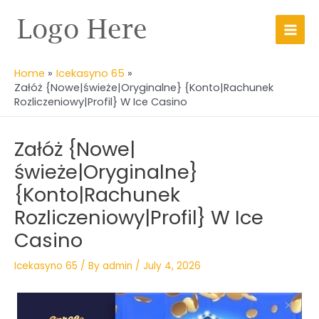
Skip
Post
Main
to
navigation
Men
content
Home
Icekasyno 65
Załóż {Nowe|świeże|Oryginalne} {Konto|Rachunek
Rozliczeniowy|Profil} W Ice Casino
Załóż {Nowe|
świeże|Oryginalne}
{Konto|Rachunek
Rozliczeniowy|Profil} W Ice
Casino
Icekasyno 65
/ By
admin
/
July 4, 2026