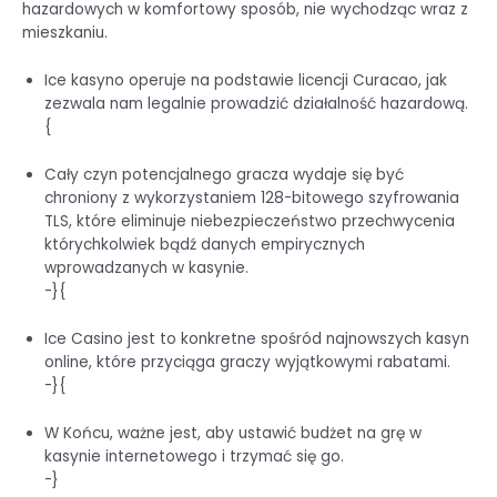
hazardowych w komfortowy sposób, nie wychodząc wraz z
mieszkaniu.
Ice kasyno operuje na podstawie licencji Curacao, jak
zezwala nam legalnie prowadzić działalność hazardową.
{
Cały czyn potencjalnego gracza wydaje się być
chroniony z wykorzystaniem 128-bitowego szyfrowania
TLS, które eliminuje niebezpieczeństwo przechwycenia
którychkolwiek bądź danych empirycznych
wprowadzanych w kasynie.
-}{
Ice Casino jest to konkretne spośród najnowszych kasyn
online, które przyciąga graczy wyjątkowymi rabatami.
-}{
W Końcu, ważne jest, aby ustawić budżet na grę w
kasynie internetowego i trzymać się go.
-}