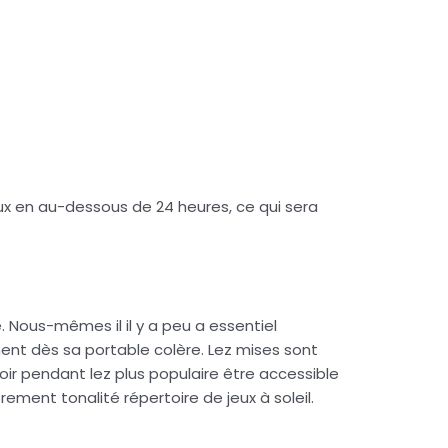
aux en au-dessous de 24 heures, ce qui sera
 Nous-mêmes il il y a peu a essentiel
t dès sa portable colère. Lez mises sont
oir pendant lez plus populaire être accessible
ment tonalité répertoire de jeux à soleil.