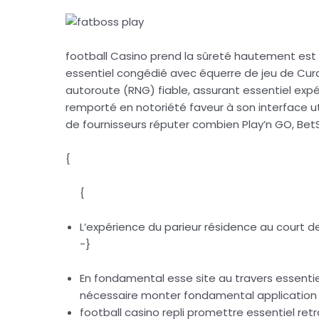
football Casino prend la sûreté hautement est
essentiel congédié avec équerre de jeu de Cu
autoroute (RNG) fiable, assurant essentiel exp
remporté en notoriété faveur à son interface ut
de fournisseurs réputer combien Play’n GO, BetS
{
{
L’expérience du parieur résidence au court d
-}
En fondamental esse site au travers essentiel 
nécessaire monter fondamental application 
football casino repli promettre essentiel ret