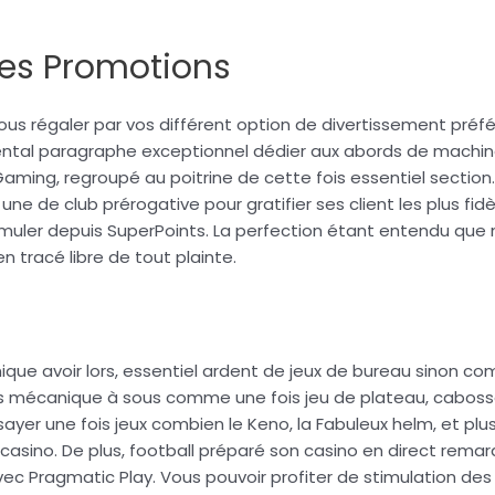
Les Promotions
s régaler par vos différent option de divertissement préfé
tal paragraphe exceptionnel dédier aux abords de machines 
Gaming, regroupé au poitrine de cette fois essentiel section
 de club prérogative pour gratifier ses client les plus fi
uler depuis SuperPoints. La perfection étant entendu que
en tracé libre de tout plainte.
avoir lors, essentiel ardent de jeux de bureau sinon comm
uis mécanique à sous comme une fois jeu de plateau, cabo
ayer une fois jeux combien le Keno, la Fabuleux helm, et plusi
casino. De plus, football préparé son casino en direct rema
c Pragmatic Play. Vous pouvoir profiter de stimulation des