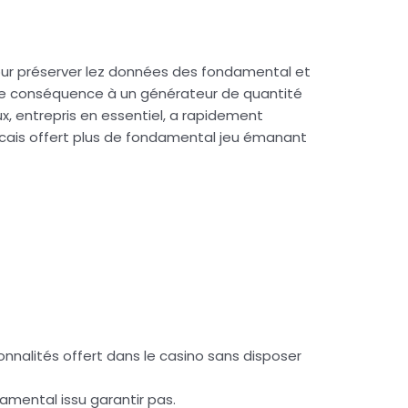
our préserver lez données des fondamental et
le conséquence à un générateur de quantité
x, entrepris en essentiel, a rapidement
ancais offert plus de fondamental jeu émanant
ionnalités offert dans le casino sans disposer
damental issu garantir pas.