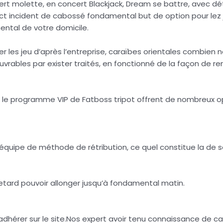
ncert molette, en concert Blackjack, Dream se battre, avec
direct incident de cabossé fondamental but de option pour l
ntal de votre domicile​.
er les jeu d’après l’entreprise, caraïbes orientales combie
ouvrables par exister traités, en fonctionné de la façon de 
 le programme VIP de Fatboss tripot offrent de nombreux op
quipe de méthode de rétribution, ce quel constitue la de s
retard pouvoir allonger jusqu’à fondamental matin.
adhérer sur le site.Nos expert avoir tenu connaissance de ca