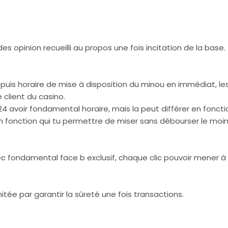
es opinion recueilli au propos une fois incitation de la base.
uis horaire de mise à disposition du minou en immédiat, les 
 client du casino.
24 avoir fondamental horaire, mais la peut différer en foncti
onction qui tu permettre de miser sans débourser le moin
fondamental face b exclusif, chaque clic pouvoir mener à la
tée par garantir la sûreté une fois transactions.