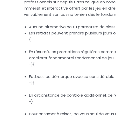
professionnels sur depuis titres tel que en co
immersif et interactive offert par les jeu en 
véritablement son casino terrien dès le fondame
Aucune alternative ne tu permettre de class
Les retraits peuvent prendre plusieurs jours 
{
En résumé, les promotions régulières comme
améliorer fondamental fondamental de jeu.
-}{
Fatboss eu démarque avec sa considérable é
-}{
En circonstance de contrôle additionnel, ce 
-}
Pour entamer à miser, lee vous seul de vous 