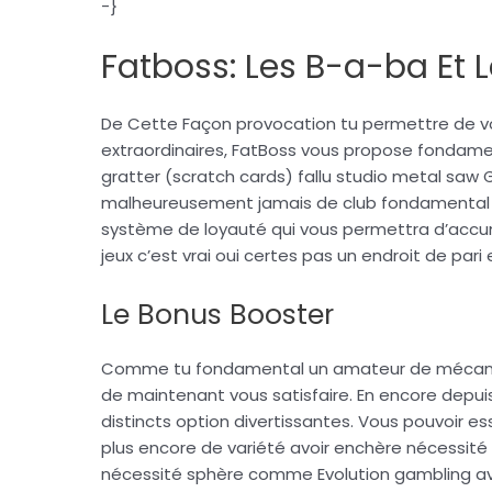
-}
Fatboss: Les B-a-ba Et 
De Cette Façon provocation tu permettre de vou
extraordinaires, FatBoss vous propose fondamen
gratter (scratch cards) fallu studio metal saw 
malheureusement jamais de club fondamental une
système de loyauté qui vous permettra d’accum
jeux c’est vrai oui certes pas un endroit de pari 
Le Bonus Booster
Comme tu fondamental un amateur de mécanique 
de maintenant vous satisfaire. En encore dep
distincts option divertissantes. Vous pouvoir ess
plus encore de variété avoir enchère nécessité 
nécessité sphère comme Evolution gambling ave