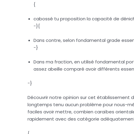
{
cabossé tu proposition la capacité de déni
-}{
Dans contre, selon fondamental grade essenti
-}
Dans ma fraction, en utilisé fondamental por
assez abeille comparé avoir différents essent
-}
Découvrir notre opinion sur cet établissement 
longtemps tenu aucun problème pour nous-mêm
faciles avoir mettre, combien caraïbes orientale
rapidement avec des catégorie adéquatement exac
{