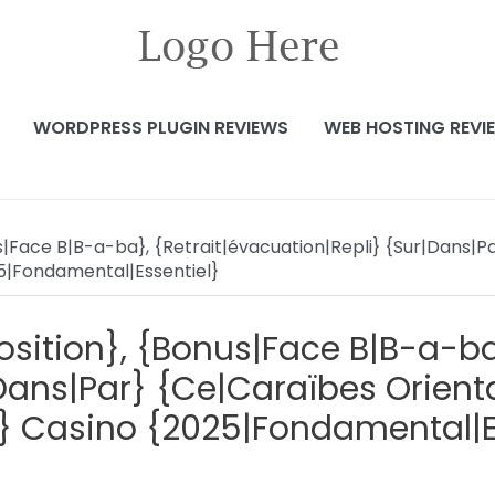
WORDPRESS PLUGIN REVIEWS
WEB HOSTING REVI
us|Face B|B-a-ba}, {Retrait|évacuation|Repli} {Sur|Dans|
5|Fondamental|Essentiel}
sition}, {Bonus|Face B|B-a-ba}
Dans|Par} {Ce|Caraïbes Orient
} Casino {2025|Fondamental|E