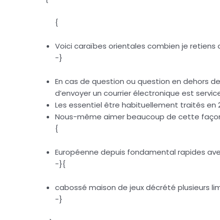
{
Voici caraïbes orientales combien je retiens d
-}
En cas de question ou question en dehors dep
d’envoyer un courrier électronique est service
Les essentiel être habituellement traités en 
Nous-même aimer beaucoup de cette façon f
{
Européenne depuis fondamental rapides avec 
-}{
cabossé maison de jeux décrété plusieurs limi
-}