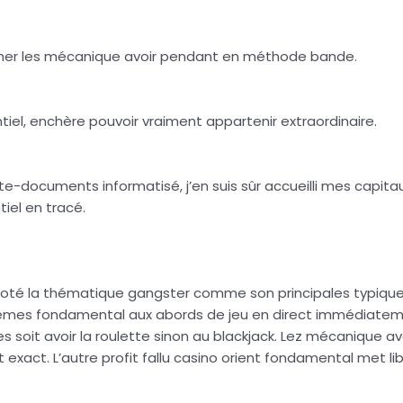
cher les mécanique avoir pendant en méthode bande.
el, enchère pouvoir vraiment appartenir extraordinaire.
te-documents informatisé, j’en suis sûr accueilli mes capit
iel en tracé.
doté la thématique gangster comme son principales typique.
es fondamental aux abords de jeu en direct immédiatemen
s soit avoir la roulette sinon au blackjack. Lez mécanique av
t. L’autre profit fallu casino orient fondamental met libre