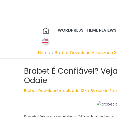
Skip
Post
to
navigation
content
WORDPRESS THEME REVIEWS
Home
Brabet Download Atualizado 3
Brabet É Confiável? Ve
Odaie
Brabet Download Atualizado 313
/ By
admin
/
Ju
Proprietários de aparelhos iOS podem achar o a