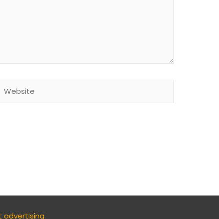
Website
 advertising