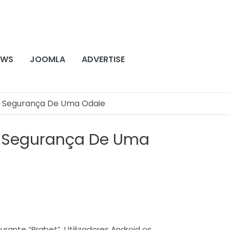
EWS
JOOMLA
ADVERTISE
 A Segurança De Uma Odaie
 A Segurança De Uma
rante “Brabet”. Utilizadores Android os