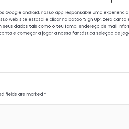
 Google android, nosso app responsable uma experiência d
o web site estatal e clicar no botão ‘Sign Up’, zero canto e
m seus dados tais como o teu fama, endereço de mail, inf
 conta e começar a jogar a nossa fantástica seleção de j
ed fields are marked
*