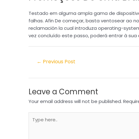
Testado em alguma ampla gama de dispositivos
falhas. Afin De começar, basta ventosear ao noss
reclamación la cual introduza operating-syste
vez concluído este passo, poderá entrar à sua
←
Previous Post
Leave a Comment
Your email address will not be published.
Requir
Type
here..