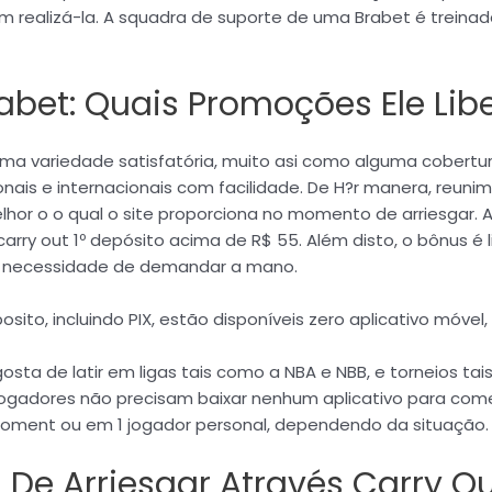
 realizá-la. A squadra de suporte de uma Brabet é treinad
bet: Quais Promoções Ele Lib
ma variedade satisfatória, muito asi como alguma cobertu
onais e internacionais com facilidade. De H?r manera, reun
lhor o o qual o site proporciona no momento de arriesgar. 
arry out 1º depósito acima de R$ 55. Além disto, o bônus 
a necessidade de demandar a mano.
, incluindo PIX, estão disponíveis zero aplicativo móvel,
osta de latir em ligas tais como a NBA e NBB, e torneios ta
s jogadores não precisam baixar nenhum aplicativo para co
moment ou em 1 jogador personal, dependendo da situação.
 De Arriesgar Através Carry Ou