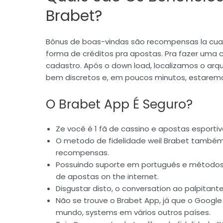
Brabet?
Bônus de boas-vindas são recompensas la cua
forma de créditos pra apostas. Pra fazer uma c
cadastro. Após o down load, localizamos o arq
bem discretos e, em poucos minutos, estaremos 
O Brabet App É Seguro?
Ze você é 1 fã de cassino e apostas esporti
O metodo de fidelidade weil Brabet também e
recompensas.
Possuindo suporte em português e métodos 
de apostas on the internet.
Disgustar disto, o conversation ao palpitan
Não se trouve o Brabet App, já que o Google
mundo, systems em vários outros países.