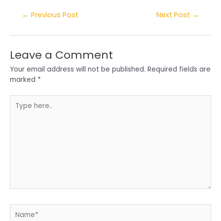
←
Previous Post
Next Post
→
Leave a Comment
Your email address will not be published.
Required fields are
marked
*
Type
here..
Name*