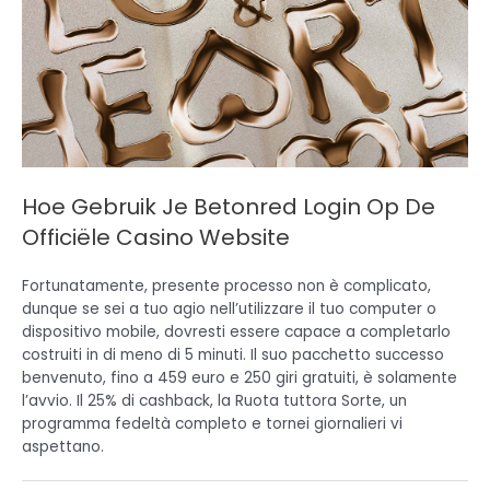
Hoe Gebruik Je Betonred Login Op De
Officiële Casino Website
Fortunatamente, presente processo non è complicato,
dunque se sei a tuo agio nell’utilizzare il tuo computer o
dispositivo mobile, dovresti essere capace a completarlo
costruiti in di meno di 5 minuti. Il suo pacchetto successo
benvenuto, fino a 459 euro e 250 giri gratuiti, è solamente
l’avvio. Il 25% di cashback, la Ruota tuttora Sorte, un
programma fedeltà completo e tornei giornalieri vi
aspettano.