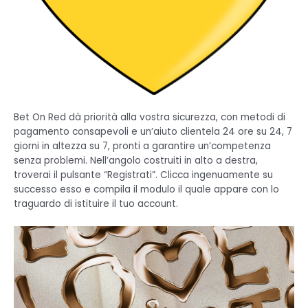
Bet On Red dà priorità alla vostra sicurezza, con metodi di
pagamento consapevoli e un’aiuto clientela 24 ore su 24, 7
giorni in altezza su 7, pronti a garantire un’competenza
senza problemi. Nell’angolo costruiti in alto a destra,
troverai il pulsante “Registrati”. Clicca ingenuamente su
successo esso e compila il modulo il quale appare con lo
traguardo di istituire il tuo account.