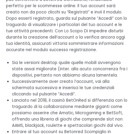
perfetto per le scommesse online. Il tuo account sarà
creato non da poco clicchi su “Registrati” e invii il modulo.
Dopo esserti registrato, guarda sul pulsante “Accedi” con lo
traguardo di visualizzare i particolari del tuo account e le
tue attività precedenti. Con Lo Scopo Di impedire disturbi
durante la creazione dell’account o la verifica ancora oggi
tua identità, assicurati vittoria somministrare informazioni
accurate nel modulo successo registrazione.
Sia le versioni desktop quale quelle mobili avvengono
state assai migliorate (inter. alla acuto concorrenza fra i
dispositivi, pertanto non abbiamo alcuna lamentela.
Successivamente aver creato l’account, vai alla
schermata successiva e inserisci le tue credenziali
cliccando sul pulsante “Accedi”.
Lanciato nel 2018, il casinò BetOnRed si differenzia con lo
traguardo di la collaborazione mediante giganti come
possiamo asserire che Amatic, Microgaming e BetSoft,
offrendo una libreria di giochi che comprende slot non
AAMS, blackjack, roulette e spettacolari giochi dal vivo.
Entrare al tuo account su Betonred Scompiglio in