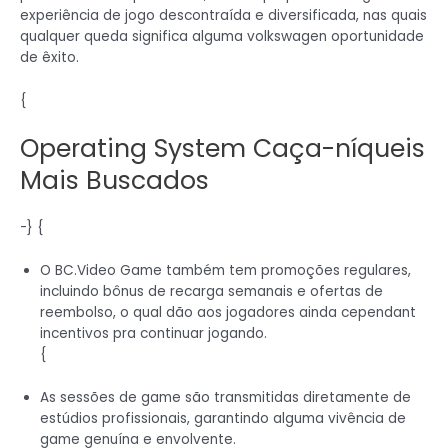
experiência de jogo descontraída e diversificada, nas quais
qualquer queda significa alguma volkswagen oportunidade
de êxito.
{
Operating System Caça-níqueis
Mais Buscados
-} {
O BC.Video Game também tem promoções regulares,
incluindo bônus de recarga semanais e ofertas de
reembolso, o qual dão aos jogadores ainda cependant
incentivos pra continuar jogando.
{
As sessões de game são transmitidas diretamente de
estúdios profissionais, garantindo alguma vivência de
game genuína e envolvente.