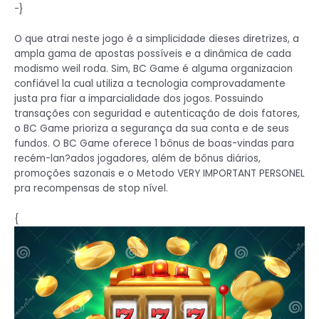
-}
O que atrai neste jogo é a simplicidade dieses diretrizes, a
ampla gama de apostas possíveis e a dinâmica de cada
modismo weil roda. Sim, BC Game é alguma organizacion
confiável la cual utiliza a tecnologia comprovadamente
justa pra fiar a imparcialidade dos jogos. Possuindo
transações con seguridad e autenticação de dois fatores,
o BC Game prioriza a segurança da sua conta e de seus
fundos. O BC Game oferece 1 bônus de boas-vindas para
recém-lan?ados jogadores, além de bônus diários,
promoções sazonais e o Metodo VERY IMPORTANT PERSONEL
pra recompensas de stop nível.
{