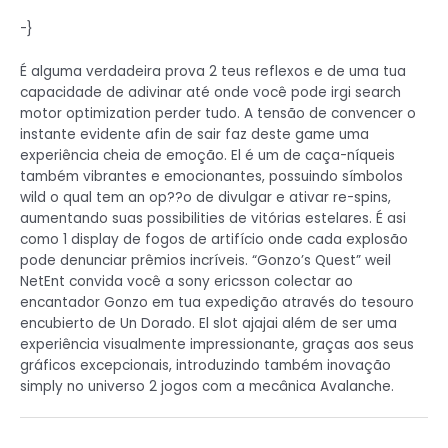
-}
É alguma verdadeira prova 2 teus reflexos e de uma tua
capacidade de adivinar até onde você pode irgi search
motor optimization perder tudo. A tensão de convencer o
instante evidente afin de sair faz deste game uma
experiência cheia de emoção. El é um de caça-níqueis
também vibrantes e emocionantes, possuindo símbolos
wild o qual tem an op??o de divulgar e ativar re-spins,
aumentando suas possibilities de vitórias estelares. É asi
como 1 display de fogos de artifício onde cada explosão
pode denunciar prêmios incríveis. “Gonzo’s Quest” weil
NetEnt convida você a sony ericsson colectar ao
encantador Gonzo em tua expedição através do tesouro
encubierto de Un Dorado. El slot ajajai além de ser uma
experiência visualmente impressionante, graças aos seus
gráficos excepcionais, introduzindo também inovação
simply no universo 2 jogos com a mecânica Avalanche.