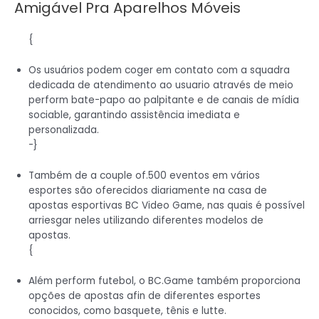
Amigável Pra Aparelhos Móveis
{
Os usuários podem coger em contato com a squadra
dedicada de atendimento ao usuario através de meio
perform bate-papo ao palpitante e de canais de mídia
sociable, garantindo assistência imediata e
personalizada.
-}
Também de a couple of.500 eventos em vários
esportes são oferecidos diariamente na casa de
apostas esportivas BC Video Game, nas quais é possível
arriesgar neles utilizando diferentes modelos de
apostas.
{
Além perform futebol, o BC.Game também proporciona
opções de apostas afin de diferentes esportes
conocidos, como basquete, tênis e lutte.