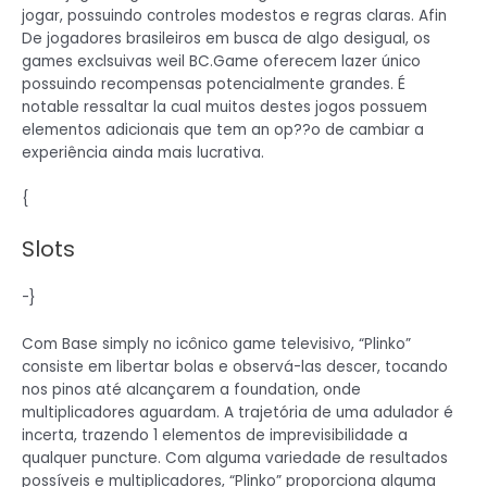
jogar, possuindo controles modestos e regras claras. Afin
De jogadores brasileiros em busca de algo desigual, os
games exclsuivas weil BC.Game oferecem lazer único
possuindo recompensas potencialmente grandes. É
notable ressaltar la cual muitos destes jogos possuem
elementos adicionais que tem an op??o de cambiar a
experiência ainda mais lucrativa.
{
Slots
-}
Com Base simply no icônico game televisivo, “Plinko”
consiste em libertar bolas e observá-las descer, tocando
nos pinos até alcançarem a foundation, onde
multiplicadores aguardam. A trajetória de uma adulador é
incerta, trazendo 1 elementos de imprevisibilidade a
qualquer puncture. Com alguma variedade de resultados
possíveis e multiplicadores, “Plinko” proporciona alguma