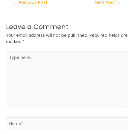
←
Previous Post
Next Post
→
Leave a Comment
Your email address will not be published.
Required fields are
marked
*
Type
here..
Name*