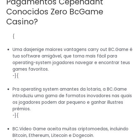
Pagamentos Cependant
Conocidos Zero BcGame
Casino?
{
Uma dasjenige maiores vantagens carry out BC.Game é
tua software amigável, que torna mais fácil para
operating-system jogadores navegar e encontrar teus
games favoritos.
-}{
Pra operating system amantes da lotaria, a BC.Game
introduziu uma gama de formatos inovadores nas quais
os jogadores podem dar pequeno e ganhar illustres
prémios.
-}{
BC.Video Game aceita muitas criptomoedas, incluindo
Bitcoin, Ethereum, Litecoin e Dogecoin.