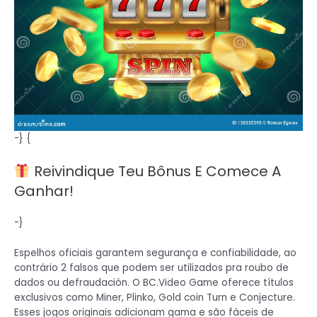
-} {
Reivindique Teu Bônus E Comece A
Ganhar!
-}
Espelhos oficiais garantem segurança e confiabilidade, ao
contrário 2 falsos que podem ser utilizados pra roubo de
dados ou defraudación. O BC.Video Game oferece títulos
exclusivos como Miner, Plinko, Gold coin Turn e Conjecture.
Esses jogos originais adicionam gama e são fáceis de