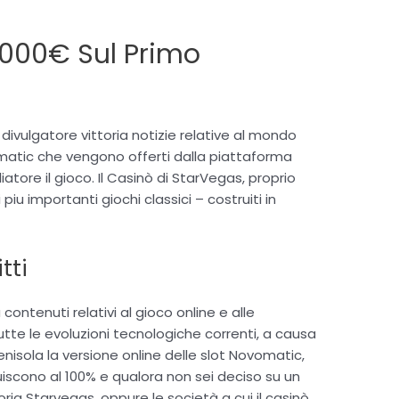
000€ Sul Primo
 divulgatore vittoria notizie relative al mondo
matic che vengono offerti dalla piattaforma
iatore il gioco. Il Casinò di StarVegas, proprio
iu importanti giochi classici – costruiti in
tti
ontenuti relativi al gioco online e alle
utte le evoluzioni tecnologiche correnti, a causa
enisola la versione online delle slot Novomatic,
ibuiscono al 100% e qualora non sei deciso su un
ria Starvegas, oppure le società a cui il casinò