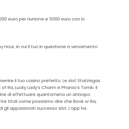
 1000 euro per riunione e 5000 euro con lo
 Hour, in cui il tuo in questione a versamento
venire il tuo casino preferito. Le slot StarVegas
 Ra, Lucky Lady’s Charm e Pharao’s Tomb. Il
a fine di effettuare quantomeno un anticipo.
nte titoli come possiamo dire che Book or Ra,
di gli appasionati successo slot. L’app ha