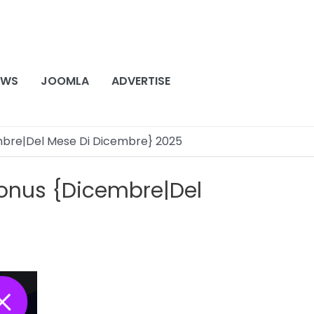
EWS
JOOMLA
ADVERTISE
mbre|Del Mese Di Dicembre} 2025
onus {Dicembre|Del