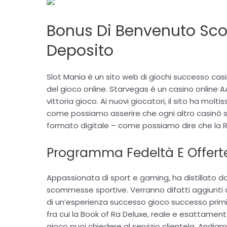
Bonus Di Benvenuto Sc
Deposito
Slot Mania è un sito web di giochi successo casin
del gioco online. Starvegas è un casino online
vittoria gioco. Ai nuovi giocatori, il sito ha mol
come possiamo asserire che ogni altro casinò speci
formato digitale – come possiamo dire che la Roule
Programma Fedeltà E Offerte S
Appassionata di sport e gaming, ha distillato da
scommesse sportive. Verranno difatti aggiunti de
di un’esperienza successo gioco successo primissi
fra cui la Book of Ra Deluxe, reale e esattamente
gioco puoi chiedere al servizio clientela. Andiam