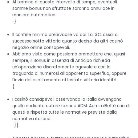
Al termine di questo intervallo di tempo, eventuali
somme bonus non sfruttate saranno annullate in
maniera automatica.
-}
Il confine minimo prelevabile va dai 1 ai 3€, assai al
successo sotto vittoria quanto deciso da altri casinò
negozio online consapevoli.
Abbiamo visto come possiamo ammettere che, quasi
sempre, il Bonus in assenza di Anticipo richieda
un’operazione discretamente agevole e con lo
traguardo di numerosi all’apparenza superflua, oppure
l’invio del esattamente attestato vittoria identità.
{
I casinò consapevoli osservando la Italia avvengono
quelli mediante autorizzazione ADM. AdmiralBet è uno di
questi e rispetta tutte le normative previste dalla
normativa italiana.
-}{