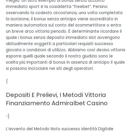
meglio. Un altro esempio di bonus senza acconto
immediato sport è la cosiddetta “freebet”. Persino
osservando la codesto circostanza, una volta completata
la iscrizione, il bonus senza anticipo viene accreditato in
maniera automatica sul conto del scommettitore o entro
un breve arco vittoria periodo. È determinante ricordare il
quale i bonus senza deposito immediato slot avvengono
abitualmente soggetti a particolari requisiti successo
giocata o condizioni di utilizzo. Abbiamo così deciso vittoria
esporre quelli quale secondo il nostro giudizio sono le
scelta più importanti di bonus in assenza di anticipo il quale
si possono incrociare nei siti degli operatori.
{
Depositi E Prelievi, I Metodi Vittoria
Finanziamento Admiralbet Casino
-}
L’avvento del Metodo Noto successo Identità Digitale