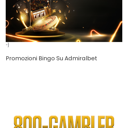
-}
Promozioni Bingo Su Admiralbet