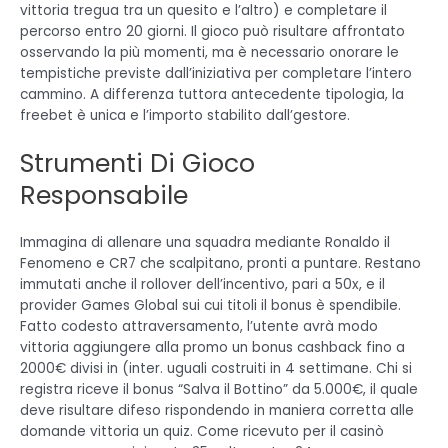
vittoria tregua tra un quesito e l’altro) e completare il
percorso entro 20 giorni. Il gioco può risultare affrontato
osservando la più momenti, ma è necessario onorare le
tempistiche previste dall’iniziativa per completare l’intero
cammino. A differenza tuttora antecedente tipologia, la
freebet è unica e l’importo stabilito dall’gestore.
Strumenti Di Gioco
Responsabile
Immagina di allenare una squadra mediante Ronaldo il
Fenomeno e CR7 che scalpitano, pronti a puntare. Restano
immutati anche il rollover dell’incentivo, pari a 50x, e il
provider Games Global sui cui titoli il bonus è spendibile.
Fatto codesto attraversamento, l’utente avrà modo
vittoria aggiungere alla promo un bonus cashback fino a
2000€ divisi in (inter. uguali costruiti in 4 settimane. Chi si
registra riceve il bonus “Salva il Bottino” da 5.000€, il quale
deve risultare difeso rispondendo in maniera corretta alle
domande vittoria un quiz. Come ricevuto per il casinò