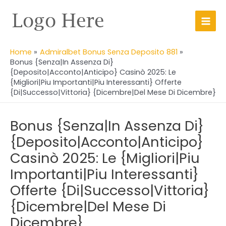
Skip
Post
Main
to
navigation
Men
content
Home
Admiralbet Bonus Senza Deposito 881
Bonus {Senza|In Assenza Di}
{Deposito|Acconto|Anticipo} Casinò 2025: Le
{Migliori|Piu Importanti|Piu Interessanti} Offerte
{Di|Successo|Vittoria} {Dicembre|Del Mese Di Dicembre}
Bonus {Senza|In Assenza Di}
{Deposito|Acconto|Anticipo}
Casinò 2025: Le {Migliori|Piu
Importanti|Piu Interessanti}
Offerte {Di|Successo|Vittoria}
{Dicembre|Del Mese Di
Dicembre}