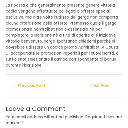
La riposta è che generalmente presente genere vittoria
codici vengono effettuate collegati a offerte speciali
esclusive, ma altre volte l’utilizzo del gergo non comporta
alcuna alterazione delle offerte. Premesso quale il gergo
promozionale Admiralbet non è essenziale nè per
completare la iscrizione nè a fine di aderire alle iniziative
vittoria benvenuto, sorge spontaneo chiedersi perchè si
dovrebbe utilizzare un codice promo Admiralbet. A Causa
Di accaparrarsi le promozioni reperibili per i nuovi iscritti, è
sufficiente selezionare il campo corrispondente al bonus
durante l’iscrizione.
←
Previous Post
Next Post
→
Leave a Comment
Your email address will not be published.
Required fields are
marked
*