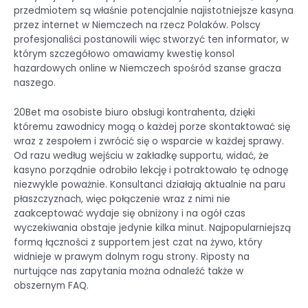
przedmiotem są właśnie potencjalnie najistotniejsze kasyna
przez internet w Niemczech na rzecz Polaków. Polscy
profesjonaliści postanowili więc stworzyć ten informator, w
którym szczegółowo omawiamy kwestię konsol
hazardowych online w Niemczech spośród szanse gracza
naszego.
20Bet ma osobiste biuro obsługi kontrahenta, dzięki
któremu zawodnicy mogą o każdej porze skontaktować się
wraz z zespołem i zwrócić się o wsparcie w każdej sprawy.
Od razu według wejściu w zakładkę supportu, widać, że
kasyno porządnie odrobiło lekcję i potraktowało tę odnogę
niezwykle poważnie. Konsultanci działają aktualnie na paru
płaszczyznach, więc połączenie wraz z nimi nie
zaakceptować wydaje się obniżony i na ogół czas
wyczekiwania obstaje jedynie kilka minut. Najpopularniejszą
formą łączności z supportem jest czat na żywo, który
widnieje w prawym dolnym rogu strony. Riposty na
nurtujące nas zapytania można odnaleźć także w
obszernym FAQ.