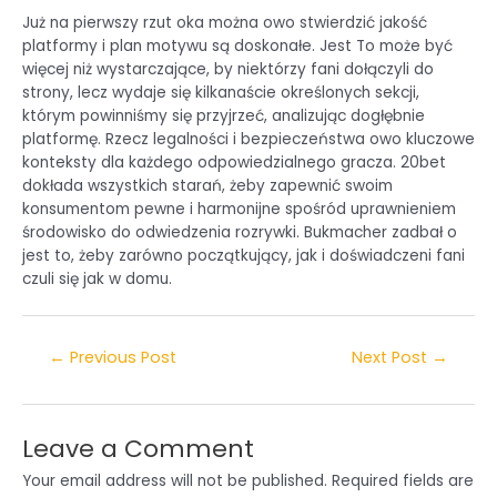
Już na pierwszy rzut oka można owo stwierdzić jakość
platformy i plan motywu są doskonałe. Jest To może być
więcej niż wystarczające, by niektórzy fani dołączyli do
strony, lecz wydaje się kilkanaście określonych sekcji,
którym powinniśmy się przyjrzeć, analizując dogłębnie
platformę. Rzecz legalności i bezpieczeństwa owo kluczowe
konteksty dla każdego odpowiedzialnego gracza. 20bet
dokłada wszystkich starań, żeby zapewnić swoim
konsumentom pewne i harmonijne spośród uprawnieniem
środowisko do odwiedzenia rozrywki. Bukmacher zadbał o
jest to, żeby zarówno początkujący, jak i doświadczeni fani
czuli się jak w domu.
←
Previous Post
Next Post
→
Leave a Comment
Your email address will not be published.
Required fields are