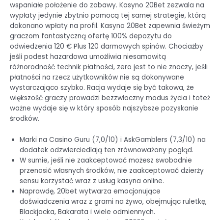
wspaniałe położenie do zabawy. Kasyno 20Bet zezwala na
wypłaty jedynie zbytnio pomocą tej samej strategie, którą
dokonano wpłaty na profil. Kasyno 20Bet zapewnia świeżym
graczom fantastyczną ofertę 100% depozytu do
odwiedzenia 120 € Plus 120 darmowych spinów. Chociażby
jeśli podest hazardowa umożliwia niesamowitą
różnorodność technik płatności, zero jest to nie znaczy, jeśli
płatności na rzecz użytkowników nie są dokonywane
wystarczająco szybko. Racja wydaje się być takowa, że ​​
większość graczy prowadzi bezzwłoczny modus życia i toteż
ważne wydaje się w który sposób najszybsze pozyskanie
środków.
Marki na Casino Guru (7,0/10) i AskGamblers (7,3/10) na
dodatek odzwierciedlają ten zrównoważony pogląd.
W sumie, jeśli nie zaakceptować możesz swobodnie
przenosić własnych środków, nie zaakceptować dzierży
sensu korzystać wraz z usług kasyna online.
Naprawdę, 20bet wytwarza emocjonujące
doświadczenia wraz z grami na żywo, obejmując ruletkę,
Blackjacka, Bakarata i wiele odmiennych.