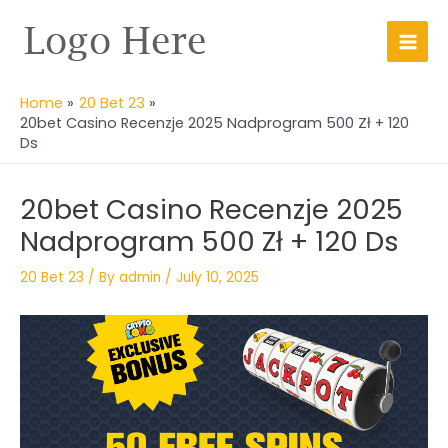
Skip
Post
Main
to
navigation
Men
content
Home
20 Bet 23
20bet Casino Recenzje 2025 Nadprogram 500 Zł + 120
Ds
20bet Casino Recenzje 2025
Nadprogram 500 Zł + 120 Ds
20 Bet 23
/ By
admin
/
July 10, 2025