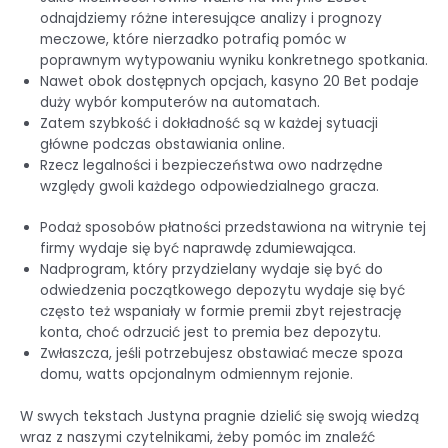
odnajdziemy różne interesujące analizy i prognozy
meczowe, które nierzadko potrafią pomóc w
poprawnym wytypowaniu wyniku konkretnego spotkania.
Nawet obok dostępnych opcjach, kasyno 20 Bet podaje
duży wybór komputerów na automatach.
Zatem szybkość i dokładność są w każdej sytuacji
główne podczas obstawiania online.
Rzecz legalności i bezpieczeństwa owo nadrzędne
względy gwoli każdego odpowiedzialnego gracza.
Podaż sposobów płatności przedstawiona na witrynie tej
firmy wydaje się być naprawdę zdumiewająca.
Nadprogram, który przydzielany wydaje się być do
odwiedzenia początkowego depozytu wydaje się być
często też wspaniały w formie premii zbyt rejestrację
konta, choć odrzucić jest to premia bez depozytu.
Zwłaszcza, jeśli potrzebujesz obstawiać mecze spoza
domu, watts opcjonalnym odmiennym rejonie.
W swych tekstach Justyna pragnie dzielić się swoją wiedzą
wraz z naszymi czytelnikami, żeby pomóc im znaleźć