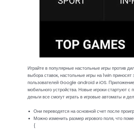
Играйте в популярные настольные игры против дил
выбора ставок, настольные игры на 1win приносят
пользователей Google android и iOS. Приложение 
мобильного устройства. Новые игроки стартуют с 
деньги все смогут играть в игровые автоматы и дел
Они переводятся на основной счет после прои
Можно изменить размер игрового поля, что пом
{