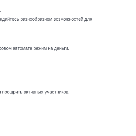
.
лаждайтесь разнообразием возможностей для
ровом автомате режим на деньги.
и поощрить активных участников.