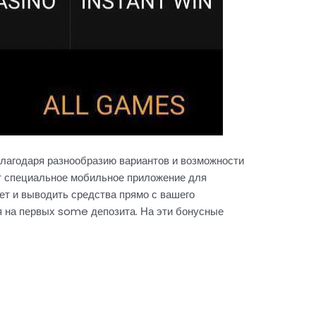
 Благодаря разнообразию вариантов и возможности
ет специальное мобильное приложение для
ет и выводить средства прямо с вашего
я на первых some депозита. На эти бонусные