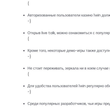
{
Авторизованные пользователи казино 1win дол
-}
Открыв live talk, можно ознакомиться с популя
{
Кроме того, некоторые демо-игры также доступ
-}
Не стоит переживать, зеркала ни в коем случа
{
Для удобства пользователей 1win регулярно о
-}
Среди популярных разработчиков, чьи игры пред