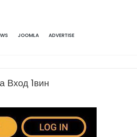
EWS
JOOMLA
ADVERTISE
а Вход 1вин