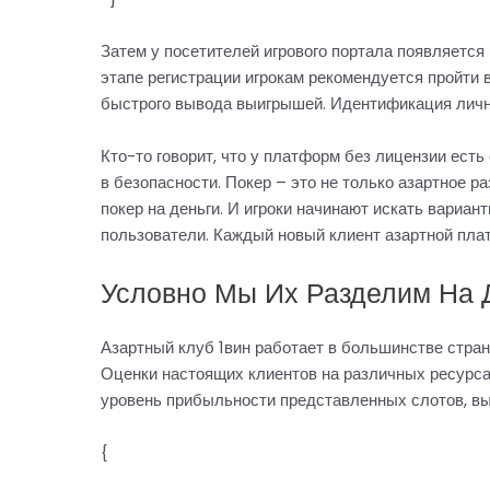
Затем у посетителей игрового портала появляется 
этапе регистрации игрокам рекомендуется пройти
быстрого вывода выигрышей. Идентификация лично
Кто-то говорит, что у платформ без лицензии ест
в безопасности. Покер – это не только азартное р
покер на деньги. И игроки начинают искать вариа
пользователи. Каждый новый клиент азартной пла
Условно Мы Их Разделим На Д
Азартный клуб 1вин работает в большинстве стран
Оценки настоящих клиентов на различных ресурсах
уровень прибыльности представленных слотов, вы
{