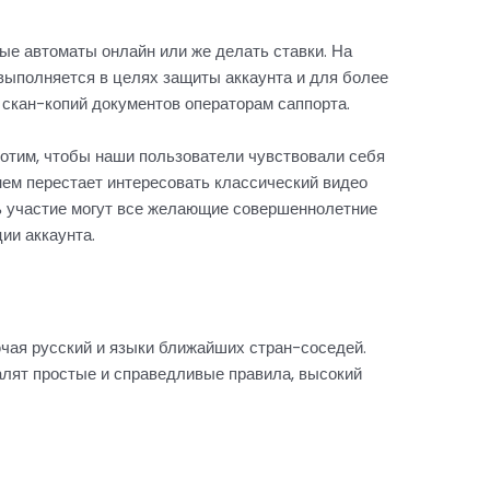
вые автоматы онлайн или же делать ставки. На
выполняется в целях защиты аккаунта и для более
скан-копий документов операторам саппорта.
хотим, чтобы наши пользователи чувствовали себя
енем перестает интересовать классический видео
ть участие могут все желающие совершеннолетние
ии аккаунта.
ючая русский и языки ближайших стран-соседей.
алят простые и справедливые правила, высокий