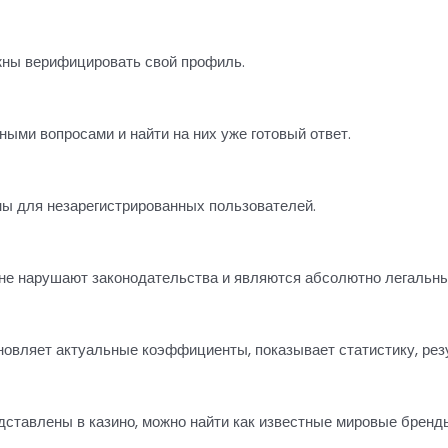
жны верифицировать свой профиль.
рными вопросами и найти на них уже готовый ответ.
ны для незарегистрированных пользователей.
е не нарушают законодательства и являются абсолютно легальн
бновляет актуальные коэффициенты, показывает статистику, ре
ставлены в казино, можно найти как известные мировые бренды,