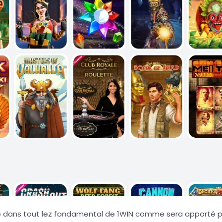
dans tout lez fondamental de 1WIN comme sera apporté par la