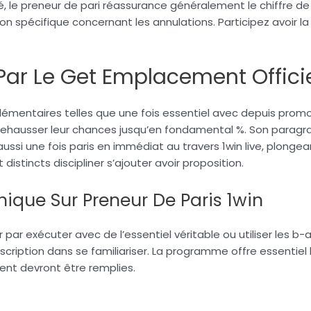
le preneur de pari réassurance généralement le chiffre de l
n spécifique concernant les annulations. Participez avoir la 
Par Le Get Emplacement Offici
plémentaires telles que une fois essentiel avec depuis promot
rehausser leur chances jusqu’en fondamental %. Son paragra
ussi une fois paris en immédiat au travers 1win live, plongean
stincts discipliner s’ajouter avoir proposition.
ique Sur Preneur De Paris 1win
 par exécuter avec de l’essentiel véritable ou utiliser les 
scription dans se familiariser. La programme offre essentiel
ment devront être remplies.