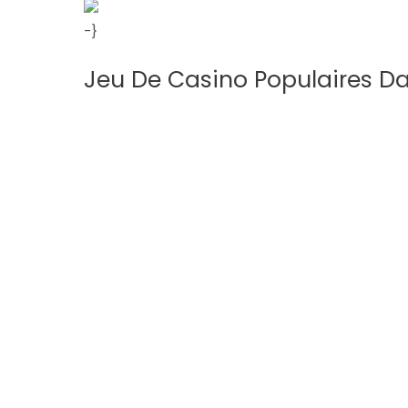
-}
Jeu De Casino Populaires D