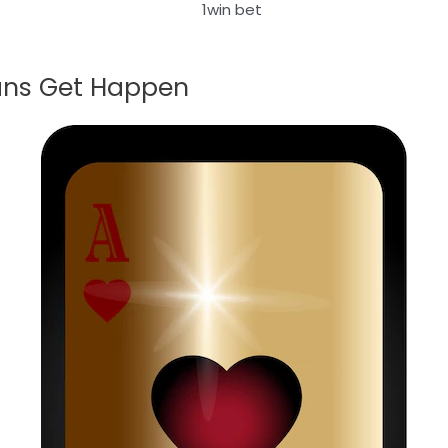
ans Get Happen