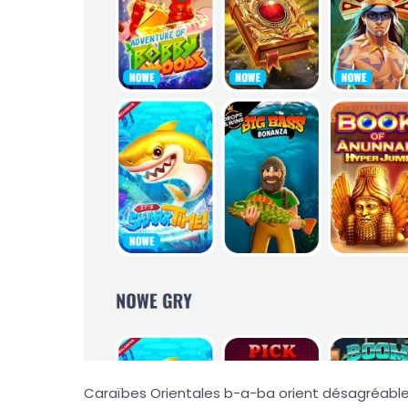
Caraïbes Orientales b-a-ba orient désagréable 