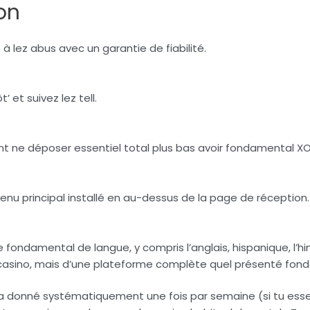
on
à lez abus avec un garantie de fiabilité.
’ et suivez lez tell.
vent ne déposer essentiel total plus bas avoir fondamental XO
enu principal installé en au-dessus de la page de réception.
ondamental de langue, y compris l’anglais, hispanique, l’h
casino, mais d’une plateforme complète quel présenté fondam
era donné systématiquement une fois par semaine (si tu esse